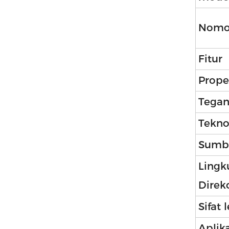
Nomo
Fitur
Prope
Tega
Tekno
Sumb
Lingk
Direk
Sifat
Aplika