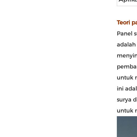
Teori p
Panel s
adalah
menyim
pemban
untuk 
ini ada
surya 
untuk 