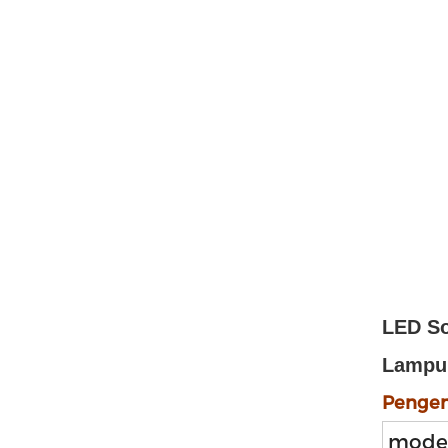
LED So
Lampu 
Pengen
mode