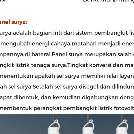
anel surya:
urya adalah bagian inti dari sistem pembangkit li
 mengubah energi cahaya matahari menjadi energi
pannya di baterai.Panel surya merupakan salah
gkit listrik tenaga surya.Tingkat konversi dan m
menentukan apakah sel surya memiliki nilai laya
Tinggalkan pesan
Kami akan segera menghubun
lah sel surya.Setelah sel surya disegel dan dilindu
dapat dibentuk, dan kemudian digabungkan deng
Anda kembali!
membentuk perangkat pembangkit listrik fotovolt