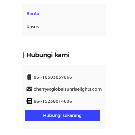
Berita
Kasus
Hubungi kami
86--18503837866
cherry@globalsunriselights.com
86--15238014606
Hubungi sekarang