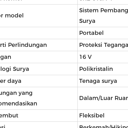
Sistem Pembang
r model
Surya
Portabel
rti Perlindungan
Proteksi Tegang
ngan
16 V
logi Surya
Polikristalin
er daya
Tenaga surya
ungan yang
Dalam/Luar Rua
omendasikan
 lembut
Fleksibel
si
Berkemah/Hiking