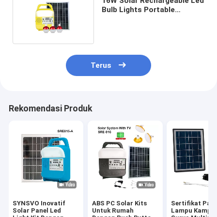
16W Solar Rechargeable Led
Bulb Lights Portable
Camping SRE-815A
Terus
Rekomendasi Produk
SYNSVO Inovatif
ABS PC Solar Kits
Sertifikat Pat
Solar Panel Led
Untuk Rumah
Lampu Kampi