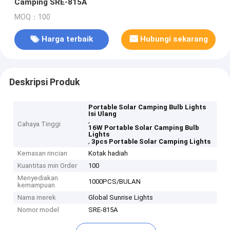
Camping SRE-815A
MOQ：100
Harga terbaik
Hubungi sekarang
Deskripsi Produk
Portable Solar Camping Bulb Lights
Isi Ulang
,
Cahaya Tinggi
16W Portable Solar Camping Bulb
Lights
,
3pcs Portable Solar Camping Lights
Kemasan rincian
Kotak hadiah
Kuantitas min Order
100
Menyediakan
1000PCS/BULAN
kemampuan
Nama merek
Global Sunrise Lights
Nomor model
SRE-815A