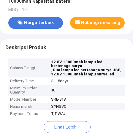
10000mah Kapasitas baterai
MOQ：10
Harga terbaik
Hubungi sekarang
Deskripsi Produk
12.8V 10000mah lampu led
bertenaga surya
Cahaya Tinggi
,
,
Dua lampu led bertenaga surya USB
12.8V 10000mah lampu surya led
Delivery Time
3~15days
Minimum Order
10
Quantity
Model Number
SRE-818
Nama merek
SYNSVO
Payment Terms
T,T,W/U
Lihat Lebih