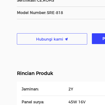
Sertifikasi:
CE,ROHS
Model Number:
SRE-818
P
Hubungi kami
Rincian Produk
Jaminan:
2Y
Panel surya:
45W 16V