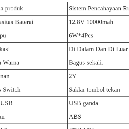
a produk
Sistem Pencahayaan R
sitas Baterai
12.8V 10000mah
pu
6W*4Pcs
kasi
Di Dalam Dan Di Luar
u Warna
Bagus sekali.
inan
2Y
s Switch
Saklar tombol tekan
t USB
USB ganda
an
ABS