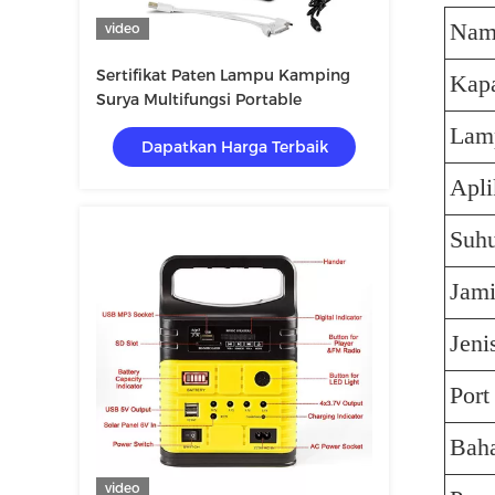
Nam
video
Sertifikat Paten Lampu Kamping
Kapa
Surya Multifungsi Portable
Lam
Dapatkan Harga Terbaik
Apli
Suh
Jam
Jeni
Por
Bah
video