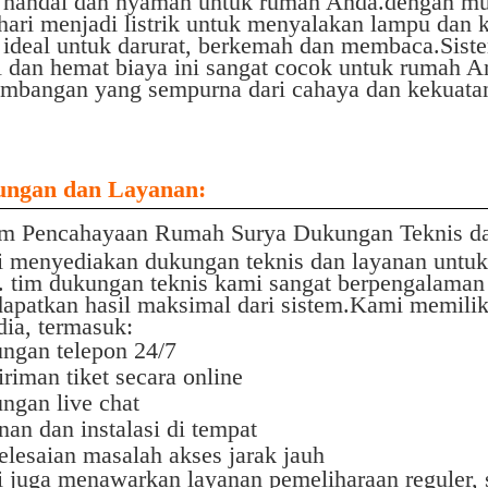
 handal dan nyaman untuk rumah Anda.dengan mu
hari menjadi listrik untuk menyalakan lampu dan 
 ideal untuk darurat, berkemah dan membaca.Sis
l dan hemat biaya ini sangat cocok untuk rumah
imbangan yang sempurna dari cahaya dan kekuatan
ngan dan Layanan:
em Pencahayaan Rumah Surya Dukungan Teknis d
 menyediakan dukungan teknis dan layanan untuk
. tim dukungan teknis kami sangat berpengalam
apatkan hasil maksimal dari sistem.Kami memilik
dia, termasuk:
ngan telepon 24/7
riman tiket secara online
ngan live chat
an dan instalasi di tempat
elesaian masalah akses jarak jauh
 juga menawarkan layanan pemeliharaan reguler, 