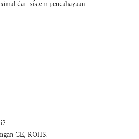
imal dari sistem pencahayaan
?
i?
 dengan CE, ROHS.