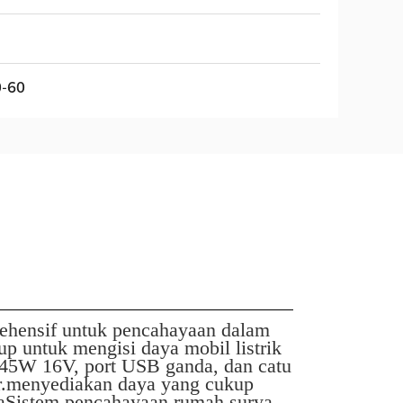
0-60
ehensif untuk pencahayaan dalam
p untuk mengisi daya mobil listrik
a 45W 16V, port USB ganda, dan catu
or.menyediakan daya yang cukup
yaSistem pencahayaan rumah surya