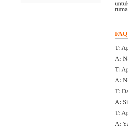
untu
ruma
FAQ
T: A
A: N
T: A
A: N
T: D
A: S
T: A
A: Y