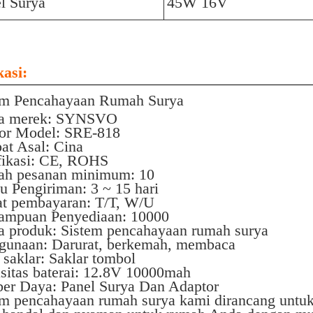
l Surya
45W 16V
kasi:
em Pencahayaan Rumah Surya
a merek: SYNSVO
r Model: SRE-818
at Asal: Cina
ifikasi: CE, ROHS
ah pesanan minimum: 10
u Pengiriman: 3 ~ 15 hari
at pembayaran: T/T, W/U
mpuan Penyediaan: 10000
 produk: Sistem pencahayaan rumah surya
gunaan: Darurat, berkemah, membaca
 saklar: Saklar tombol
sitas baterai: 12.8V 10000mah
er Daya: Panel Surya Dan Adaptor
em pencahayaan rumah surya kami dirancang untu