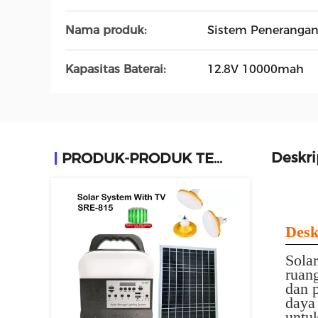
Nama produk:
Sistem Peneranga
Kapasitas Baterai:
12.8V 10000mah
Deskri
PRODUK-PRODUK TERKAIT
Desk
Sola
ruan
dan 
daya
untu