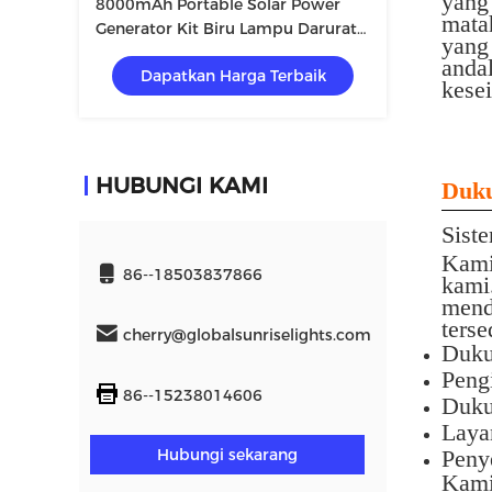
yang
8000mAh Portable Solar Power
mata
Generator Kit Biru Lampu Darurat
yang
Surya Dengan Panel Surya 10w 6v
anda
Dapatkan Harga Terbaik
kese
HUBUNGI KAMI
Duku
Sist
Kami
86--18503837866
kami
mend
terse
cherry@globalsunriselights.com
Duku
Pengi
86--15238014606
Duku
Layan
Hubungi sekarang
Peny
Kami