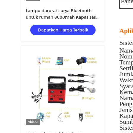
Pane
Lampu darurat surya Bluetooth
untuk rumah 8000mah Kapasitas
10w 6v
Apli
Dapatkan Harga Terbaik
Sist
Nam
Nomo
Temp
Sert
Juml
Wakt
Syar
Kema
Nama
Peng
Jenis
Kapa
Sumb
video
Sist