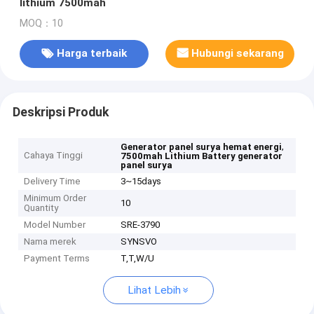
lithium 7500mah
MOQ：10
Harga terbaik
Hubungi sekarang
Deskripsi Produk
,
Generator panel surya hemat energi
Cahaya Tinggi
7500mah Lithium Battery generator
panel surya
Delivery Time
3~15days
Minimum Order
10
Quantity
Model Number
SRE-3790
Nama merek
SYNSVO
Payment Terms
T,T,W/U
Lihat Lebih