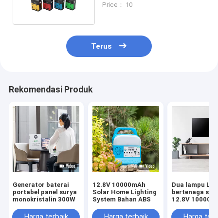
Price： 10
Terus
Rekomendasi Produk
Generator baterai
12.8V 10000mAh
Dua lampu LE
portabel panel surya
Solar Home Lighting
bertenaga sur
monokristalin 300W
System Bahan ABS
12.8V 10000m
Kapasitas bate
Harga terbaik
Harga terbaik
Harga terb