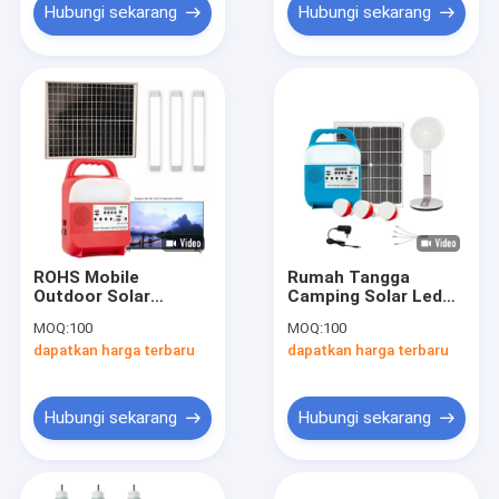
Hubungi sekarang
Hubungi sekarang
ROHS Mobile
Rumah Tangga
Outdoor Solar
Camping Solar Led
Camping Lantern Led
Emergency Light Isi
MOQ:
100
MOQ:
100
Light Power Led Usb
Ulang 12V Untuk
dapatkan harga terbaru
dapatkan harga terbaru
Charger
Lampu Strobo
Hubungi sekarang
Hubungi sekarang