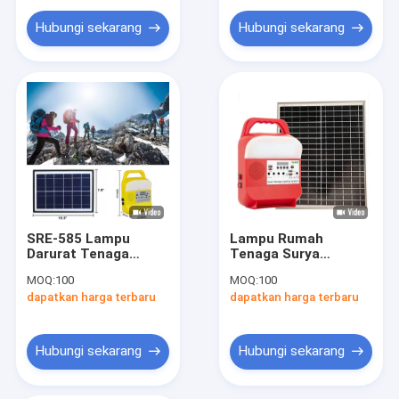
Kipas Pemanas yang Dipasang di Dinding
Hubungi sekarang
Hubungi sekarang
SRE-585 Lampu
Lampu Rumah
Darurat Tenaga
Tenaga Surya
Surya Pengisian
Multifungsi Kit Daya
MOQ:
100
MOQ:
100
Bohlam Isi Ulang IP65
Baterai Energi
dapatkan harga terbaru
dapatkan harga terbaru
Portabel LED Isi
Ulang
Hubungi sekarang
Hubungi sekarang