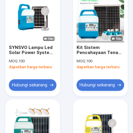
SYNSVO Lampu Led
Kit Sistem
Solar Power System
Pencahayaan Tenaga
Car Starting System
Surya 25W IP55 Daya
MOQ:
100
MOQ:
100
Portable 5W 9W 20W
Rumah Energi
dapatkan harga terbaru
dapatkan harga terbaru
30W
Portabel
Hubungi sekarang
Hubungi sekarang
Rumah
Produk
Video