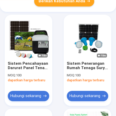
Berikan Kebutuhan Anda
Sistem Pencahayaan
Sistem Penerangan
Darurat Panel Tenaga
Rumah Tenaga Surya
Surya 12W Portabel
Portabel Baterai 25W
MOQ:
100
MOQ:
100
Dengan Cahaya
Pembangkit Listrik
dapatkan harga terbaru
dapatkan harga terbaru
Untuk Rumah
MultiFungsi 6V
Hubungi sekarang
Hubungi sekarang