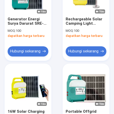
Tentang kita
Hubungi kami
Generator Energi
Rechargeable Solar
Surya Darurat SRE-
Camping Light
815B Pembangkit
Lampu Led Obor
MOQ:
100
MOQ:
100
Listrik Portabel
Terang Tinggi
dapatkan harga terbaru
dapatkan harga terbaru
Pengisian Baterai
Darurat Luar
Sistem Pencahayaan Rumah Tenaga Surya
Berkemah
Ruangan Portabel
Generator Surya Portabel
Hubungi sekarang
Hubungi sekarang
Lampu Jalan Tenaga Surya
Lampu Sorot Surya
Kit Lampu Tenaga Surya
Lampu Taman Surya
Sistem Energi Panel Surya
16W Solar Charging
Portable Offgrid