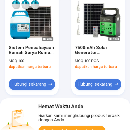
Sistem Pencahayaan
7500mAh Solar
Rumah Surya Rumah
Generator
Portabel Pengisian
Pembangkit Listrik
MOQ:
100
MOQ:
100 PCS
Seluler Panel Kit Led
Portabel Dengan
dapatkan harga terbaru
dapatkan harga terbaru
25W
Panel 10W
Hubungi sekarang
Hubungi sekarang
Hemat Waktu Anda
Biarkan kami menghubungi produk terbaik
dengan Anda.