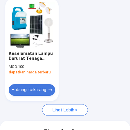
Keselamatan Lampu
Darurat Tenaga
Surya Lampu Led Isi
MOQ:
100
Ulang Berkemah TV
dapatkan harga terbaru
12V
Hubungi sekarang
Lihat Lebih