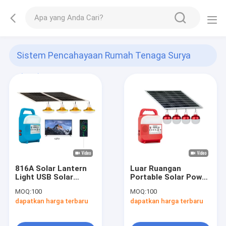
Sistem Pencahayaan Rumah Tenaga Surya
(199)
816A Solar Lantern
Luar Ruangan
Light USB Solar
Portable Solar Power
Portable Tenda
Station Power Bank
MOQ:
100
MOQ:
100
Lampu Outdoor
Station Isi Ulang
dapatkan harga terbaru
dapatkan harga terbaru
Malam LED Bohlam
Camping Solar Flash
Lampu Pasar Darurat
Light
Camping Lampu