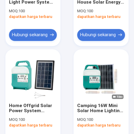
Light Power System
House Solar Energy
Lampu LED Tenaga Surya
LED Torch FM Radio
Panel Kit Kit Sistem
MOQ:
100
MOQ:
100
Outdoor Camping
Lengkap
dapatkan harga terbaru
Lampu Berkemah Tenaga Surya Portabel
dapatkan harga terbaru
SRE-815B
Lampu Darurat Tenaga Surya
Hubungi sekarang
Hubungi sekarang
Lampu Surya Portabel
Lampu Hias Surya
Kipas Angin Luar Ruangan Bertenaga Surya
Lampu Nyamuk Surya
Lampu Dinding Tenaga Surya
Home Offgrid Solar
Camping 16W Mini
Lampu LED Bank Daya
Power System
Solar Home Lighting
Generator Dengan
System / Portable
MOQ:
100
MOQ:
100
Power Bank Dan
16V DC Kits 6000mah
Pengering Beku Vakum
dapatkan harga terbaru
dapatkan harga terbaru
Senter