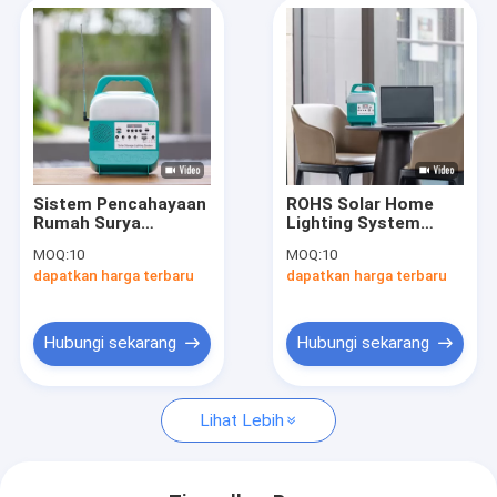
Sistem Pencahayaan
ROHS Solar Home
Rumah Surya
Lighting System
Waterproof IP65
Untuk TV Mini Solar
MOQ:
10
MOQ:
10
Rated untuk Indoor
Panel Baterai Lampu
dapatkan harga terbaru
dapatkan harga terbaru
dan Outdoor
Daya
Hubungi sekarang
Hubungi sekarang
Lihat Lebih