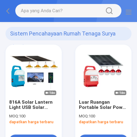
Sistem Pencahayaan Rumah Tenaga Surya
(242)
816A Solar Lantern
Luar Ruangan
Light USB Solar
Portable Solar Power
Portable Tenda
Station Power Bank
MOQ:
100
MOQ:
100
Lampu Outdoor
Station Isi Ulang
dapatkan harga terbaru
dapatkan harga terbaru
Malam LED Bohlam
Camping Solar Flash
Lampu Pasar Darurat
Light
Camping Lampu