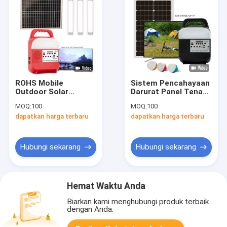
ROHS Mobile
Sistem Pencahayaan
Outdoor Solar
Darurat Panel Tenaga
Camping Lantern Led
Surya 12W Portabel
MOQ:
100
MOQ:
100
Light Power Led Usb
Dengan Cahaya
dapatkan harga terbaru
dapatkan harga terbaru
Charger
Untuk Rumah
Hubungi sekarang
Hubungi sekarang
Hemat Waktu Anda
Biarkan kami menghubungi produk terbaik
dengan Anda.