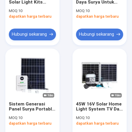
Solar Light Kits
Daya Surya Untuk
Lampu Taman Surya
Dengan Plastik Dan
Rumah Dengan Saklar
MOQ:
10
MOQ:
10
4PCS Led Outdoor
Tombol Indoor
dapatkan harga terbaru
Sistem Energi Panel Surya
dapatkan harga terbaru
Light
Lampu LED Tenaga Surya
Hubungi sekarang
Hubungi sekarang
Lampu Berkemah Tenaga Surya Portabel
Lampu Darurat Tenaga Surya
Lampu Surya Portabel
Lampu Hias Surya
Kipas Angin Luar Ruangan Bertenaga Surya
Sistem Generasi
45W 16V Solar Home
Lampu Nyamuk Surya
Panel Surya Portable
Light System TV Dan
Monokristalin Untuk
Fan Untuk Daya Off-
MOQ:
10
MOQ:
10
Suhu Ekstrim
Grid yang Dapat
Lampu Dinding Tenaga Surya
dapatkan harga terbaru
dapatkan harga terbaru
Diandalkan Mini
Portable 12v Dc