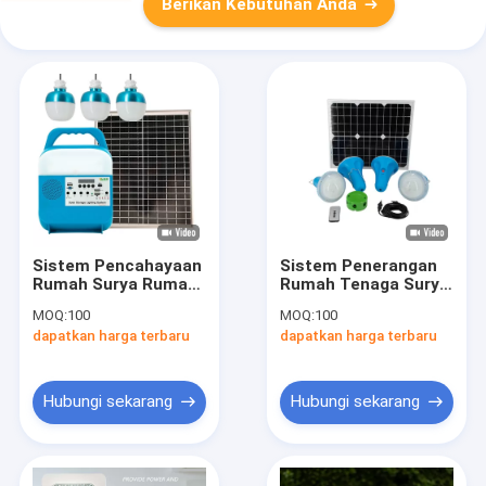
Berikan Kebutuhan Anda
Sistem Pencahayaan
Sistem Penerangan
Rumah Surya Rumah
Rumah Tenaga Surya
Portabel Pengisian
Portabel Baterai 25W
MOQ:
100
MOQ:
100
Seluler Panel Kit Led
Pembangkit Listrik
dapatkan harga terbaru
dapatkan harga terbaru
25W
MultiFungsi 6V
Hubungi sekarang
Hubungi sekarang