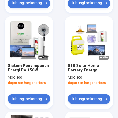
Hubungi sekarang
Hubungi sekarang
Sistem Penyimpanan
818 Solar Home
Energi PV 150W
Battery Energy
Baterai 12.8V 20AH
Storage System 4
MOQ:
100
MOQ:
100
Untuk Gudang Garasi
Lampu Energi
dapatkan harga terbaru
dapatkan harga terbaru
Darurat Berkemah
Terbarukan IP65
Hubungi sekarang
Hubungi sekarang