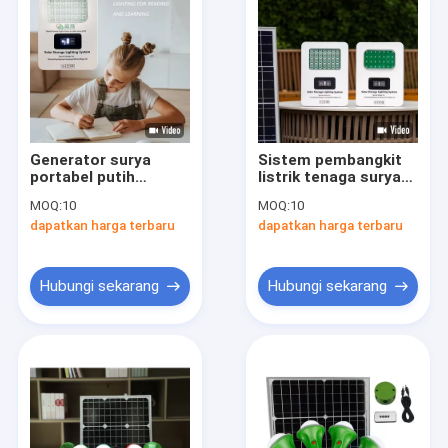
Generator surya
Sistem pembangkit
portabel putih
listrik tenaga surya
dengan tegangan
portabel putih
MOQ:
10
MOQ:
10
output
dengan kapasitas
dapatkan harga terbaru
dapatkan harga terbaru
5V/9V/12V/220V - 1
baterai 12V 12.5AH
tahun Produk surya
Produk surya 2023
untuk berkemah
Pendatang Baru
Hubungi sekarang
Hubungi sekarang
Rumah
Produk
Video