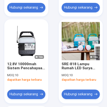
Lampu LED Bank Daya
Hubungi sekarang
Hubungi sekarang
Pengering Beku Vakum
Kipas Pemanas yang Dipasang di Dinding
12.8V 10000mah
SRE-818 Lampu
Sistem Pencahayaan
Rumah LED Surya
Rumah Surya Solusi
tahan lama Dengan
MOQ:
10
MOQ:
10
Pencahayaan
Sistem Baterai 12.8V
dapatkan harga terbaru
dapatkan harga terbaru
Berkelanjutan SRE-
10000mah TV Dan
818
Fan
Hubungi sekarang
Hubungi sekarang