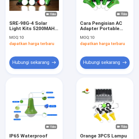
Tentang kami
Tur Pabrik
SRE-98G-4 Solar
Cara Pengisian AC
Light Kits 5200MAH
Adapter Portable
Kontrol kualitas
Untuk Penggemar
Solar Camping Light
MOQ:
10
MOQ:
10
Camping Terisi ulang
5200MAH Untuk
dapatkan harga terbaru
dapatkan harga terbaru
Indoor Ho
Permintaan Penawaran
Hubungi sekarang
Hubungi sekarang
Sistem Pencahayaan Rumah Tenaga Surya
Generator Surya Portabel
Lampu Jalan Tenaga Surya
Lampu Sorot Surya
Kit Lampu Tenaga Surya
IP65 Waterproof
Orange 3PCS Lampu