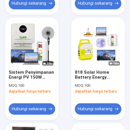
Hubungi sekarang
Hubungi sekarang
Sistem Penyimpanan
818 Solar Home
Energi PV 150W
Battery Energy
Baterai 12.8V 20AH
Storage System 4
MOQ:
100
MOQ:
100
Untuk Gudang Garasi
Lampu Energi
dapatkan harga terbaru
dapatkan harga terbaru
Darurat Berkemah
Terbarukan IP65
Hubungi sekarang
Hubungi sekarang