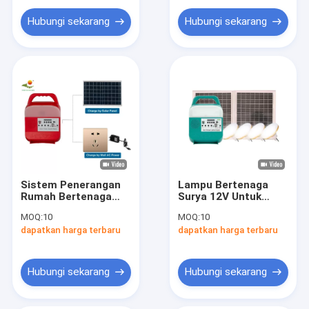
Lampu LED Bank Daya
Hubungi sekarang
Hubungi sekarang
Pengering Beku Vakum
Kipas Pemanas yang Dipasang di Dinding
Sistem Penerangan
Lampu Bertenaga
Rumah Bertenaga
Surya 12V Untuk
Surya OEM Dengan
Rumah 4pcs 6W
MOQ:
10
MOQ:
10
Baterai Warna
Bohlam Kuat Lampu
dapatkan harga terbaru
dapatkan harga terbaru
8000mAh SRE-689
Led Power Bank
Tenaga Surya Untuk
Ponsel
Hubungi sekarang
Hubungi sekarang