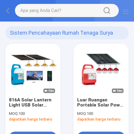
Sistem Pencahayaan Rumah Tenaga Surya
(242)
816A Solar Lantern
Luar Ruangan
Light USB Solar
Portable Solar Power
Portable Tenda
Station Power Bank
MOQ:
100
MOQ:
100
Lampu Outdoor
Station Isi Ulang
dapatkan harga terbaru
dapatkan harga terbaru
Malam LED Bohlam
Camping Solar Flash
Lampu Pasar Darurat
Light
Camping Lampu