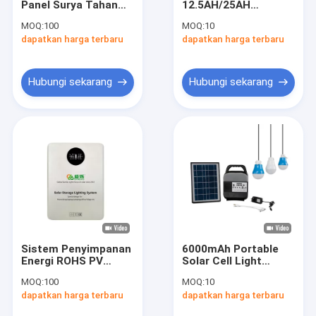
Panel Surya Tahan
12.5AH/25AH
Lampu Taman Surya
Air Luar Ruangan Mini
Portable Solar
MOQ:
100
MOQ:
10
Home Power Auto
Generator Dengan
dapatkan harga terbaru
Sistem Energi Panel Surya
dapatkan harga terbaru
Kapasitas Baterai
2600mAh
Lampu LED Tenaga Surya
Hubungi sekarang
Hubungi sekarang
Lampu Berkemah Tenaga Surya Portabel
Lampu Darurat Tenaga Surya
Lampu Surya Portabel
Lampu Hias Surya
Kipas Angin Luar Ruangan Bertenaga Surya
Sistem Penyimpanan
6000mAh Portable
Lampu Nyamuk Surya
Energi ROHS PV
Solar Cell Light
Generator 150W
Indoor Dengan Tekan
MOQ:
100
MOQ:
10
300W Dengan
Tombol Kontrol
Lampu Dinding Tenaga Surya
dapatkan harga terbaru
dapatkan harga terbaru
Pembangkit Listrik
17.1*8*25cm
Lithium Panel Surya