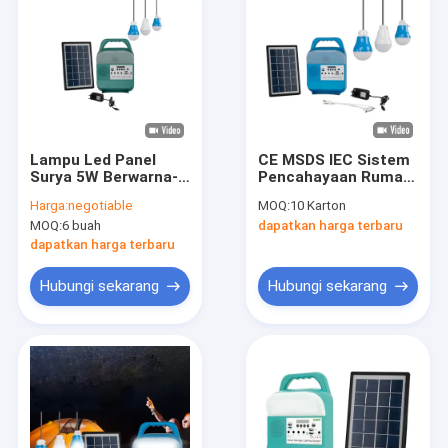
Lampu Led Panel
CE MSDS IEC Sistem
Surya 5W Berwarna-
Pencahayaan Rumah
warni Luar Ruangan
Surya Plastik Dengan
Harga:
negotiable
MOQ:
10 Karton
Dengan Baterai Isi
Bank Daya
MOQ:
6 buah
dapatkan harga terbaru
Ulang
dapatkan harga terbaru
Hubungi sekarang
Hubungi sekarang
Rumah
Produk
Video