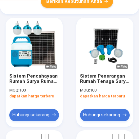
Berikan Kebutuhan Anda
Sistem Pencahayaan
Sistem Penerangan
Rumah Surya Rumah
Rumah Tenaga Surya
Portabel Pengisian
Portabel Baterai 25W
MOQ:
100
MOQ:
100
Seluler Panel Kit Led
Pembangkit Listrik
dapatkan harga terbaru
dapatkan harga terbaru
25W
MultiFungsi 6V
Hubungi sekarang
Hubungi sekarang