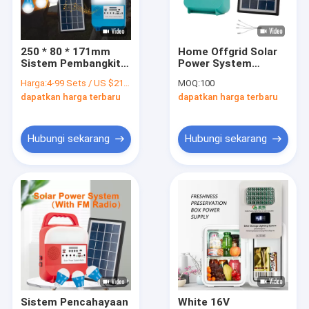
Tentang kami
Tur Pabrik
250 * 80 * 171mm
Home Offgrid Solar
Sistem Pembangkit
Power System
Kontrol kualitas
Listrik Tenaga Surya
Generator Dengan
Harga:
4-99 Sets / US $21.5 | 100-999 Sets / US $21 | 1,000+ Sets / US $20.3
MOQ:
100
Kecil Sistem
Power Bank Dan
dapatkan harga terbaru
dapatkan harga terbaru
Pencahayaan Tenaga
Senter
Permintaan Penawaran
Surya Rumah Tangga
Hubungi sekarang
Hubungi sekarang
Sistem Pencahayaan Rumah Tenaga Surya
Generator Surya Portabel
Lampu Jalan Tenaga Surya
Lampu Sorot Surya
Kit Lampu Tenaga Surya
Sistem Pencahayaan
White 16V