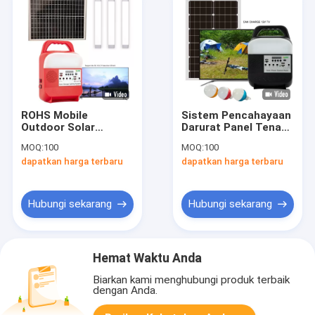
ROHS Mobile
Sistem Pencahayaan
Outdoor Solar
Darurat Panel Tenaga
Camping Lantern Led
Surya 12W Portabel
MOQ:
100
MOQ:
100
Light Power Led Usb
Dengan Cahaya
dapatkan harga terbaru
dapatkan harga terbaru
Charger
Untuk Rumah
Hubungi sekarang
Hubungi sekarang
Hemat Waktu Anda
Biarkan kami menghubungi produk terbaik
dengan Anda.