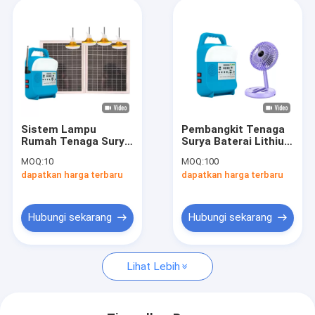
Sistem Lampu
Pembangkit Tenaga
Rumah Tenaga Surya
Surya Baterai Lithium
818 LED Dengan
Untuk Daya Darurat
MOQ:
10
MOQ:
100
Peringkat IP65 Untuk
Berkemah Untuk TV
dapatkan harga terbaru
dapatkan harga terbaru
TV Dan Kipas Angin
Dengan Kipas Angin
Pembangkit Listrik
Tenaga Surya
Portabel
Hubungi sekarang
Hubungi sekarang
Lihat Lebih